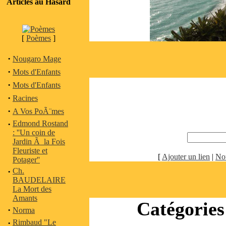
Articles au Hasard
[
Poèmes
]
·
Nougaro Mage
·
Mots d'Enfants
·
Mots d'Enfants
·
Racines
·
A Vos PoÃ¨mes
·
Edmond Rostand
: ''Un coin de
Jardin Ã la Fois
Fleuriste et
[
Ajouter un lien
|
No
Potager''
·
Ch.
BAUDELAIRE
La Mort des
Amants
Catégories 
·
Norma
·
Rimbaud "Le