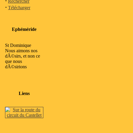
·
Rechercher
·
Télécharger
Ephéméride
St Dominique
Nous aimons nos
dÃ©sirs, et non ce
que nous
dÃ©sirions
Liens