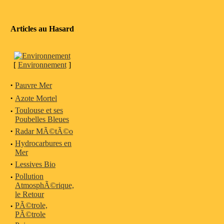
Articles au Hasard
[
Environnement
]
·
Pauvre Mer
·
Azote Mortel
·
Toulouse et ses
Poubelles Bleues
·
Radar MÃ©tÃ©o
·
Hydrocarbures en
Mer
·
Lessives Bio
·
Pollution
AtmosphÃ©rique,
le Retour
·
PÃ©trole,
PÃ©trole