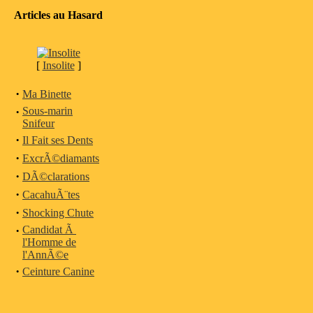
Articles au Hasard
[
Insolite
]
·
Ma Binette
·
Sous-marin
Snifeur
·
Il Fait ses Dents
·
ExcrÃ©diamants
·
DÃ©clarations
·
CacahuÃ¨tes
·
Shocking Chute
·
Candidat Ã
l'Homme de
l'AnnÃ©e
·
Ceinture Canine