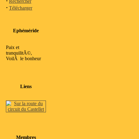
·
Rechercher
·
Télécharger
Ephéméride
Paix et
tranquilitÃ©,
VoilÃ le bonheur
Liens
Membres