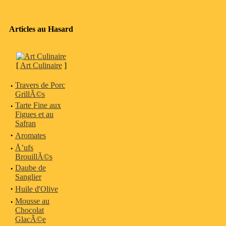
Articles au Hasard
[
Art Culinaire
]
·
Travers de Porc
GrillÃ©s
·
Tarte Fine aux
Figues et au
Safran
·
Aromates
·
Å’ufs
BrouillÃ©s
·
Daube de
Sanglier
·
Huile d'Olive
·
Mousse au
Chocolat
GlacÃ©e