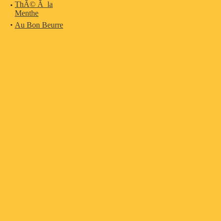
·
ThÃ© Ã la
Menthe
·
Au Bon Beurre