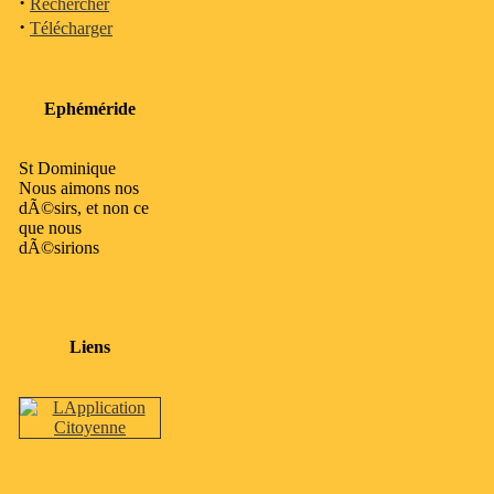
·
Rechercher
·
Télécharger
Ephéméride
St Dominique
Nous aimons nos
dÃ©sirs, et non ce
que nous
dÃ©sirions
Liens