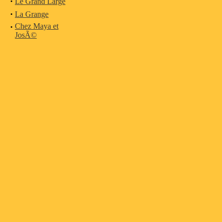
·
Le Grand Large
·
La Grange
·
Chez Maya et
JosÃ©