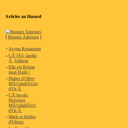
Articles au Hasard
[
Bonnes Adresses
]
·
Avyna Restaurant
·
CÃ´tÃ© Jardin
Ã Valberg
·
Elle est Bonne
mon Huile !
·
Huiles d'Olive
MÃ©daillÃ©es
d'Or Ã
·
CÃ´tes-de-
Provence
MÃ©daillÃ©s
d'Or Ã
·
Miels et Huiles
d'Olives