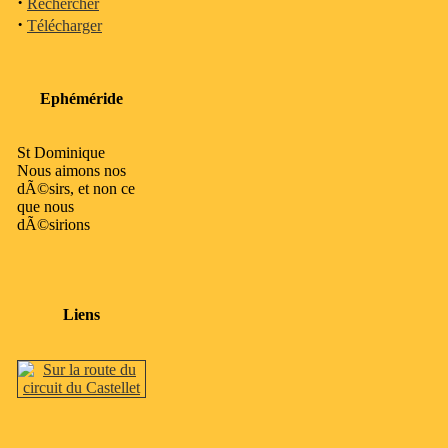
·
Rechercher
·
Télécharger
Ephéméride
St Dominique
Nous aimons nos
dÃ©sirs, et non ce
que nous
dÃ©sirions
Liens