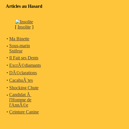
Articles au Hasard
[
Insolite
]
·
Ma Binette
·
Sous-marin
Snifeur
·
Il Fait ses Dents
·
ExcrÃ©diamants
·
DÃ©clarations
·
CacahuÃ¨tes
·
Shocking Chute
·
Candidat Ã
l'Homme de
l'AnnÃ©e
·
Ceinture Canine