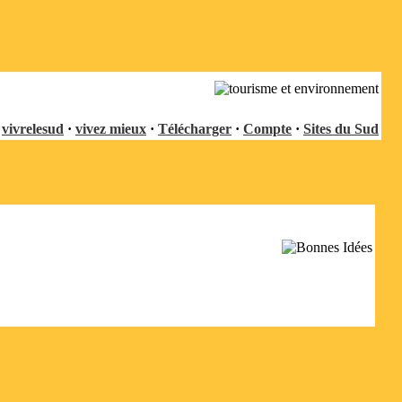
vivrelesud
·
vivez mieux
·
Télécharger
·
Compte
·
Sites du Sud