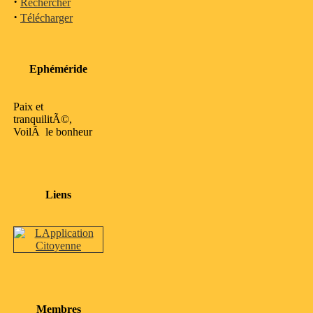
·
Rechercher
·
Télécharger
Ephéméride
Paix et
tranquilitÃ©,
VoilÃ le bonheur
Liens
Membres