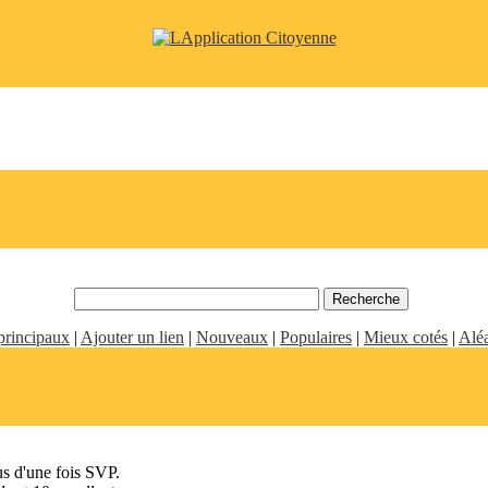
principaux
|
Ajouter un lien
|
Nouveaux
|
Populaires
|
Mieux cotés
|
Aléa
us d'une fois SVP.