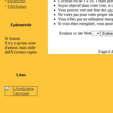
·
Rechercher
L'échelle est de 1 à 10, 1 étant
fai
Soyez objectif dans votre vote, si c
·
Télécharger
Vous pouvez voir une liste des
sit
Ne votez pas pour votre propre site
Vous n'êtes pas un utilisateur enre
Si vous étiez enregistré, vous pour
Ephéméride
Evaluez ce site Web
St Amour
Il n'y a qu'une sorte
d'amour, mais mille
S'agit-il
diffÃ©rentes copies
Liens