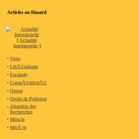
Articles au Hasard
[
Actualité
Intemporelle
]
·
Virus
·
LibÃ©ralisme
·
Escalade
·
CompÃ©titivitÃ©
·
Ozone
·
Droits de Pollution
·
Abandon des
Recherches
·
Miracle
·
MisÃ¨re