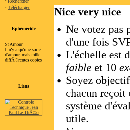
·
Rechercher
·
Télécharger
Nice very nice
Ne votez pas 
Ephéméride
d'une fois SVP
St Amour
Il n'y a qu'une sorte
L'échelle est d
d'amour, mais mille
diffÃ©rentes copies
faible
et 10
ex
Soyez objectif
Liens
chacun reçoit 
système d'éval
utile.