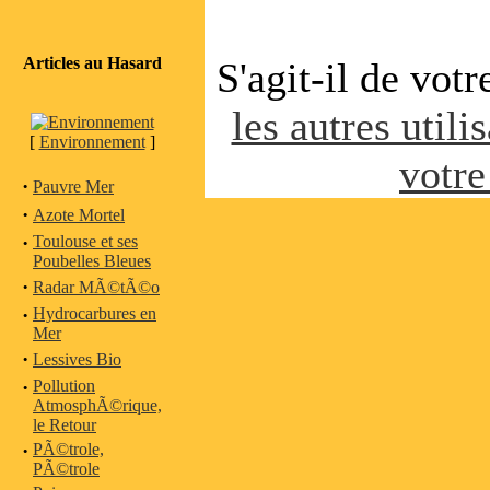
Articles au Hasard
S'agit-il de vot
les autres utili
[
Environnement
]
votre
·
Pauvre Mer
·
Azote Mortel
·
Toulouse et ses
Poubelles Bleues
·
Radar MÃ©tÃ©o
·
Hydrocarbures en
Mer
·
Lessives Bio
·
Pollution
AtmosphÃ©rique,
le Retour
·
PÃ©trole,
PÃ©trole