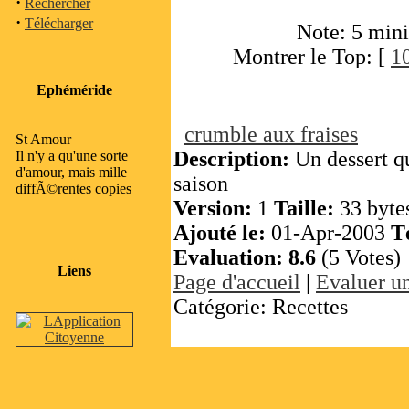
·
Rechercher
·
Télécharger
Note: 5 min
Montrer le Top: [
1
Ephéméride
crumble aux fraises
St Amour
Description:
Un dessert q
Il n'y a qu'une sorte
d'amour, mais mille
saison
diffÃ©rentes copies
Version:
1
Taille:
33 byte
Ajouté le:
01-Apr-2003
T
Evaluation:
8.6
(5 Votes)
Liens
Page d'accueil
|
Evaluer un
Catégorie: Recettes