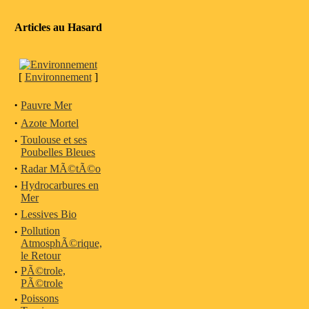
Articles au Hasard
[
Environnement
]
·
Pauvre Mer
·
Azote Mortel
·
Toulouse et ses
Poubelles Bleues
·
Radar MÃ©tÃ©o
·
Hydrocarbures en
Mer
·
Lessives Bio
·
Pollution
AtmosphÃ©rique,
le Retour
·
PÃ©trole,
PÃ©trole
·
Poissons