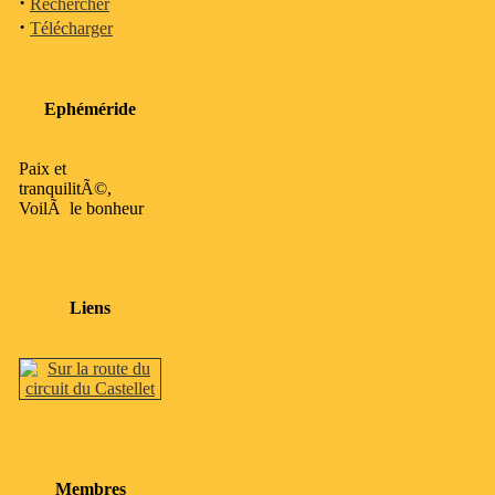
·
Rechercher
·
Télécharger
Ephéméride
Paix et
tranquilitÃ©,
VoilÃ le bonheur
Liens
Membres