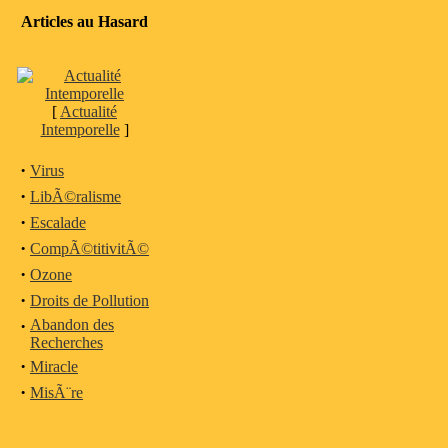
Articles au Hasard
[
Actualité
Intemporelle
]
·
Virus
·
LibÃ©ralisme
·
Escalade
·
CompÃ©titivitÃ©
·
Ozone
·
Droits de Pollution
·
Abandon des
Recherches
·
Miracle
·
MisÃ¨re