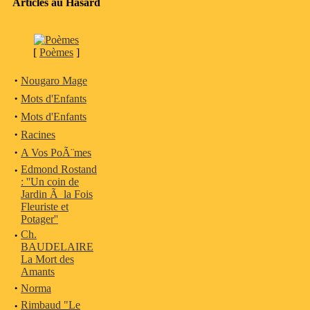
Articles au Hasard
[
Poèmes
]
·
Nougaro Mage
·
Mots d'Enfants
·
Mots d'Enfants
·
Racines
·
A Vos PoÃ¨mes
·
Edmond Rostand
: ''Un coin de
Jardin Ã la Fois
Fleuriste et
Potager''
·
Ch.
BAUDELAIRE
La Mort des
Amants
·
Norma
·
Rimbaud "Le