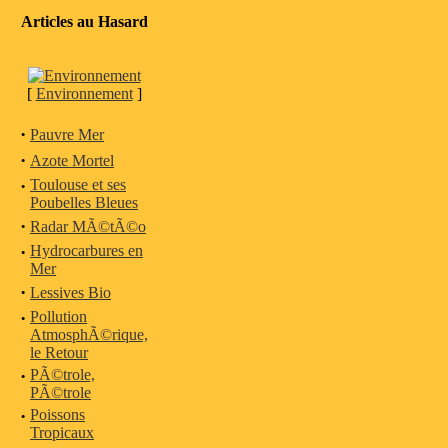
Articles au Hasard
[
Environnement
]
·
Pauvre Mer
·
Azote Mortel
·
Toulouse et ses
Poubelles Bleues
·
Radar MÃ©tÃ©o
·
Hydrocarbures en
Mer
·
Lessives Bio
·
Pollution
AtmosphÃ©rique,
le Retour
·
PÃ©trole,
PÃ©trole
·
Poissons
Tropicaux